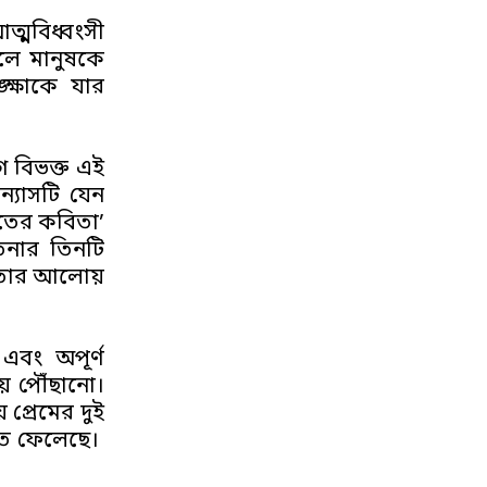
ত্মবিধ্বংসী
সলে মানুষকে
্ষাকে যার
 বিভক্ত এই
্যাসটি যেন
াতের কবিতা’
তনার তিনটি
্তবতার আলোয়
এবং অপূর্ণ
য়ে পৌঁছানো।
প্রেমের দুই
তিতে ফেলেছে।