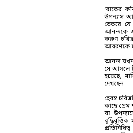
‘রাতের কব
উপন্যাস আর
ভেতরে যে শ
আনন্দকে আ
করুণ চরিত্
আবরণকে ঢাকা
আনন্দ যখন 
সে আসলে নি
হয়েছে, মা
দেখছেন।
হেরম্ব চরি
কাছে প্রেম 
যা উপন্যা
বুদ্ধিবৃত্
প্রতিনিধিত