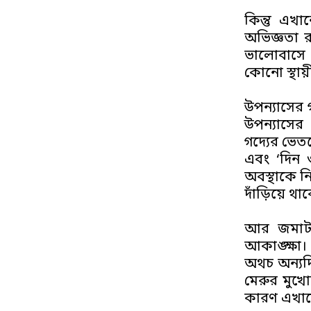
কিন্তু এখা
অভিজ্ঞতা র
ভালোবাসে 
কোনো স্থায
উপন্যাসের
উপন্যাসের
গদ্যের ভেত
এবং ‘দিন 
অবস্থাকে নি
দাঁড়িয়ে থা
আর জমাট ব
আকাঙ্ক্ষা। 
অথচ অন্যদি
মেরুর মুখোম
কারণ এখান