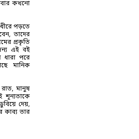
, আবার কখনো
ধীরে পড়তে
জবেন, তাদের
েমের প্রকৃতি
জন্য এই বই
যে ধারা পরে
আছে মানিক
রাত, মানুষ
 শূন্যতাকে
য়ে দেয়,
ির কাব্য
তার