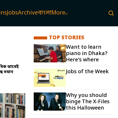
ons
Jobs
Archive
বাংলা
More
TOP STORIES
Want to learn
piano in Dhaka?
Here's where
াবিক ভাবেই
Jobs of the Week
াছে সমান
Why you should
binge The X-Files
this Halloween