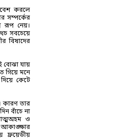
রবেশ করলে
র সম্পর্কের
ে রূপ নেয়।
থচ সবচেয়ে
ভীর বিষাদের
ই বোঝা যায়
ে গিয়ে মনে
 দিয়ে কেটে
়। কারণ তার
দিন বাঁচে না
 আত্মঅহম ও
 আকাঙ্ক্ষার
 ফ্রয়েডীয়