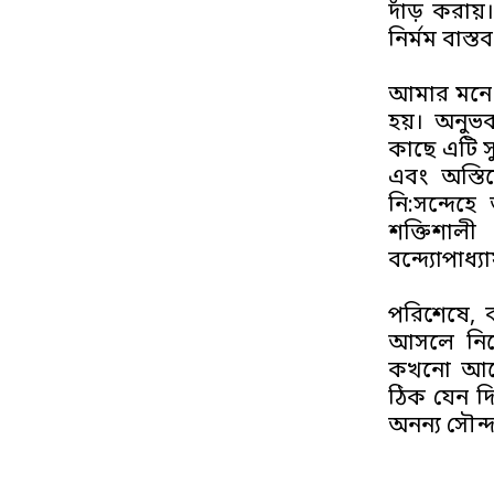
দাঁড় করায
নির্মম বাস
আমার মনে 
হয়। অনুভব
কাছে এটি সু
এবং অস্তি
নি:সন্দেহে
শক্তিশাল
বন্দ্যোপাধ্য
পরিশেষে, 
আসলে নিজে
কখনো আলো
ঠিক যেন দ
অনন্য সৌন্দর