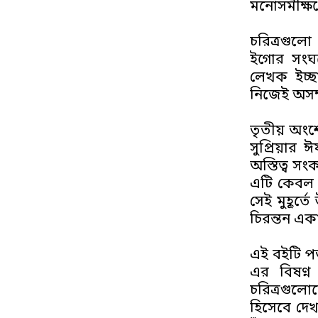
মনোসমীক্ষণে
চরিত্রগুলো
ইগোর সংঘর
লেখক ইচ্ছ
নিজেই অসম্প
তৃতীয় অংশ
সুপ্রিয়ার
অস্তিত্ব সং
এটি কেবল এক
সেই মুহূর্ত
চিরন্তন একা
এই বইটি পড
এর বিষণ্ন
চরিত্রগুলোক
হিসেবে দেখা