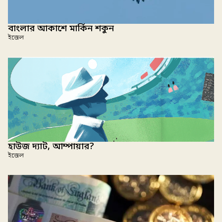
বাংলার আকাশে মার্কিন শকুন
ইজেল
হাউজ দ্যাট, আম্পায়ার?
ইজেল