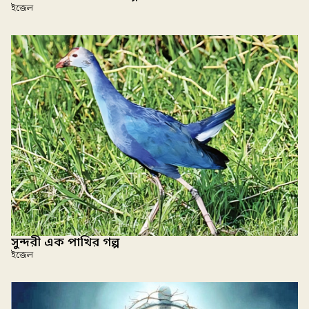
ইজেল
সুন্দরী এক পাখির গল্প
ইজেল