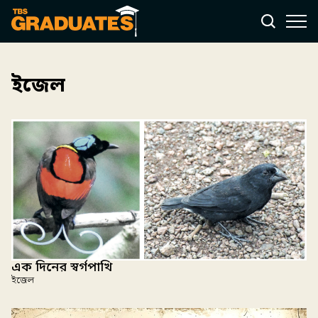
ইজেল
এক দিনের স্বর্গপাখি
ইজেল