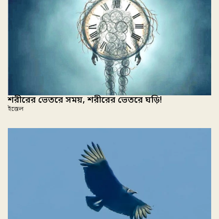
শরীরের ভেতরে সময়, শরীরের ভেতরে ঘড়ি!
ইজেল