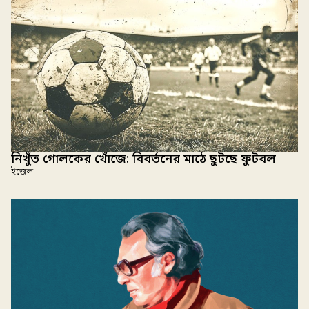
নিখুঁত গোলকের খোঁজে: বিবর্তনের মাঠে ছুটছে ফুটবল
ইজেল