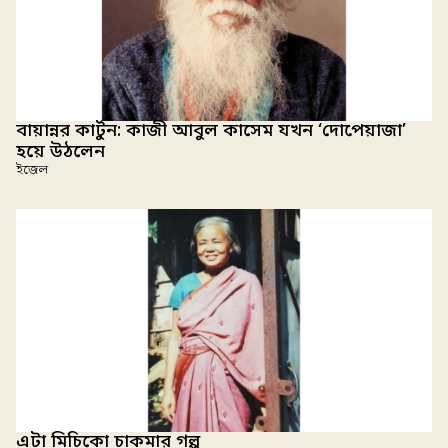
বায়ান্নর কার্টুন: কাজী আবুল কাসেম যখন ‘দোপেয়াজা’
হয়ে উঠলেন
ইজেল
এটা মিচিকো চাকমার গল্প