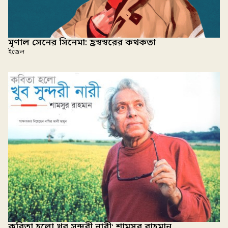
মৃণাল সেনের সিনেমা: হ্রস্বস্বরের কথকতা
ইজেল
কবিতা হলো খুব সুন্দরী নারী: শামসুর রাহমান